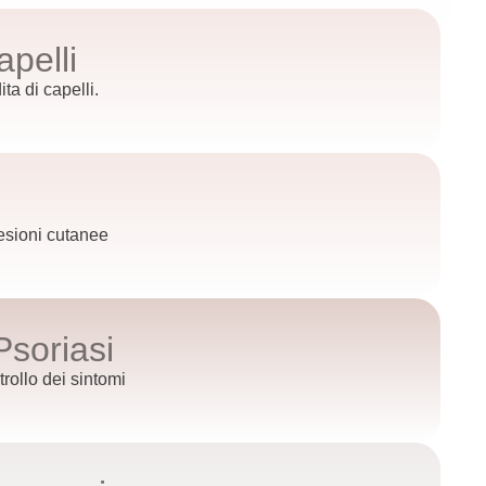
pelli
ta di capelli.
esioni cutanee
Psoriasi
trollo dei sintomi