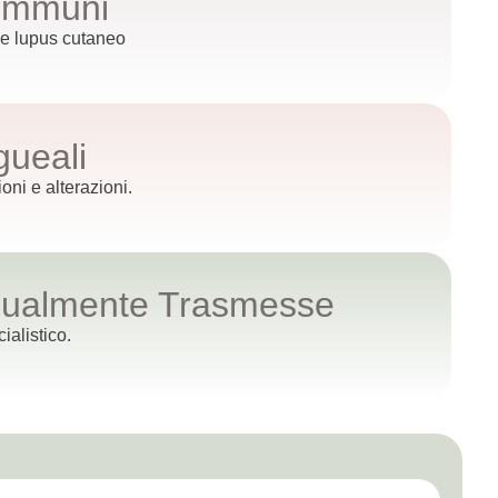
oimmuni
me lupus cutaneo
gueali
ioni e alterazioni.
sualmente Trasmesse
ialistico.